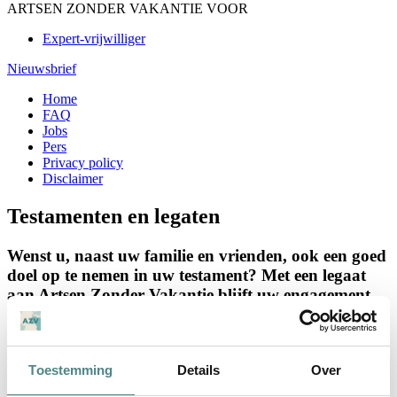
ARTSEN ZONDER VAKANTIE VOOR
Expert-vrijwilliger
Nieuwsbrief
Home
FAQ
Jobs
Pers
Privacy policy
Disclaimer
Testamenten en legaten
Wenst u, naast uw familie en vrienden, ook een goed
doel op te nemen in uw testament? Met een legaat
aan Artsen Zonder Vakantie blijft uw engagement
voortleven. U helpt onze expert-vrijwilligers om
kwaliteitsvolle zorg te bieden aan patiënten voor wie
dat van levensbelang is. Zo wordt uw nalatenschap
Toestemming
Details
Over
een blijvende bron van hoop.