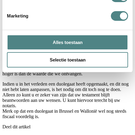
Vakantie
helemaal geen schenk- of erfbelasting meer moet betalen.
Marketing
Duolegaten
Bij een duolegaat gaat een deel van de erfenis naar een goed doel en
een deel naar (verre) familie of vrienden op voorwaarde dat het
goede doel de successierechten van andere erfgenamen in de
Alles toestaan
nalatenschap betaalt. Het fiscaal voordeel dat hieraan verbonden
was, is sinds 1 juli 2021 in Vlaanderen afgeschaft.
Dit houdt in dat uw familie of vrienden geen fiscaal voordeel meer
Selectie toestaan
zullen genieten en dat wij hoogstwaarschijnlijk het legaat niet
kunnen aanvaarden omdat de erfbelasting die we moeten betalen
hoger is dan de waarde die we ontvangen.
Indien u in het verleden een duolegaat heeft opgemaakt, en dit nog
niet hebt laten aanpassen, is het nodig om dit toch nog te doen.
Alleen zo kunt u er zeker van zijn dat uw testament blijft
beantwoorden aan uw wensen. U kunt hiervoor terecht bij uw
notaris.
Merk op dat een duolegaat in Brussel en Wallonië wel nog steeds
fiscaal voordelig is.
Deel dit artikel