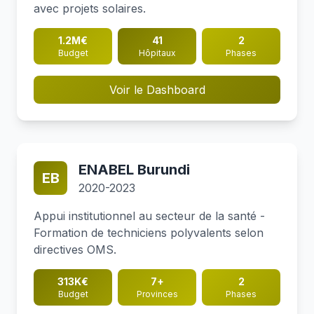
avec projets solaires.
1.2M€
41
2
Budget
Hôpitaux
Phases
Voir le Dashboard
ENABEL Burundi
EB
2020-2023
Appui institutionnel au secteur de la santé -
Formation de techniciens polyvalents selon
directives OMS.
313K€
7+
2
Budget
Provinces
Phases