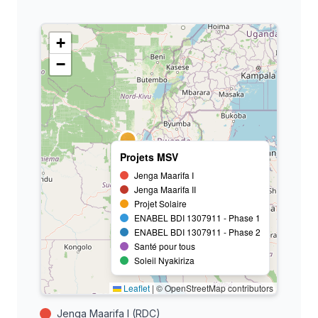
+
−
Projets MSV
Jenga Maarifa I
Jenga Maarifa II
Projet Solaire
ENABEL BDI 1307911 - Phase 1
ENABEL BDI 1307911 - Phase 2
Santé pour tous
Soleil Nyakiriza
Leaflet
|
© OpenStreetMap contributors
Jenga Maarifa I (RDC)